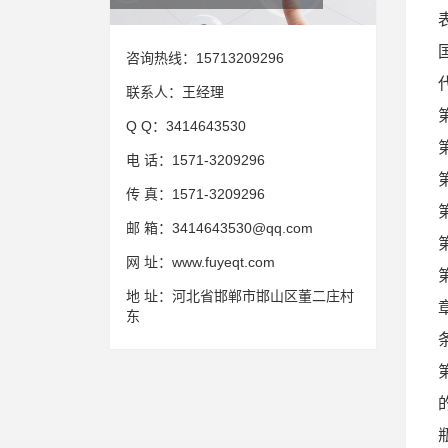
咨询热线：
15713209296
联系人：
王经理
Q Q：
3414643530
电 话：
1571-3209296
传 真：
1571-3209296
邮 箱：
3414643530@qq.com
网 址：
www.fuyeqt.com
地 址：
河北省邯郸市邯山区董二庄村
东