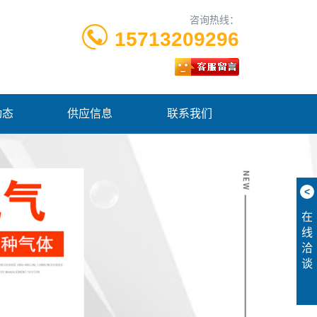
咨询热线：
15713209296
动态
供应信息
联系我们
<
在
线
洽
谈